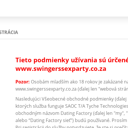
STRÁCIA
Tieto podmienky užívania sú úrčené
www.swingerssexparty.co.za
Pozor:
Osobám mladším ako 18 rokov je zakázané nav
www.swingerssexparty.co.za (ďalej len "webová stránka
Nasledujúci Všeobecné obchodné podmienky (ďalej l
ktorých služba funguje SAOC T/A Tyche Technologies
obchodným názvom Dating Factory (ďalej len "my", "
alebo “Dating Factory sieť”) budú používané. Prosím p
Pri registrácii do služby potvrdzujete, že ste si prečí