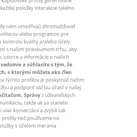
 kupidovské profily generované
aždej položky interakcie takého
rofily nám umožňujú zhromažďovať
notlivcov alebo programov pre
 kontrolu kvality a/alebo účely
losti s našim prieskumom trhu, aby
, vzorce a informácie o našich
 vedomie a súhlasíte s tým, že
ch, s ktorými môžete ako člen
a týchto profilov je poskytnúť našim
bu a podporiť väčšiu účasť v našej
očítačom.
Správy
z užívateľských
munikáciu, takže ak sa stanete
iac konverzácií a zvýšili tak
 profily tiež používame na
 služby s účelom merania