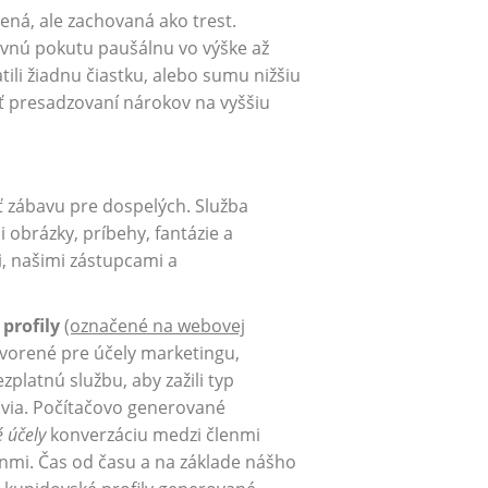
ená, ale zachovaná ako trest.
uvnú pokutu paušálnu vo výške až
tili žiadnu čiastku, alebo sumu nižšiu
ť presadzovaní nárokov na vyššiu
 zábavu pre dospelých. Služba
obrázky, príbehy, fantázie a
i, našimi zástupcami a
profily
(označené na webovej
vorené pre účely marketingu,
ezplatnú službu, aby zažili typ
ovia. Počítačovo generované
 účely
konverzáciu medzi členmi
nmi. Čas od času a na základe nášho