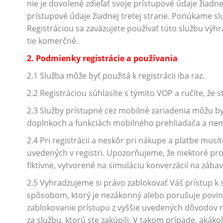
nie je dovolené zdieľať svoje prístupové údaje žiadne
prístupové údaje žiadnej tretej strane. Ponúkame sl
Registráciou sa zaväzujete používať túto službu výhr
tie komerčné.
2. Podmienky registrácie a používania
2.1 Služba môže byť použitá k registrácii iba raz.
2.2 Registráciou súhlasíte s týmito VOP a ručíte, že s
2.3 Služby prístupné cez mobilné zariadenia môžu by
doplnkoch a funkciách mobilného prehliadača a nemus
2.4 Pri registrácii a neskôr pri nákupe a platbe musí
uvedených v registri. Upozorňujeme, že niektoré prof
fiktívne, vytvorené na simuláciu konverzácií na zábav
2.5 Vyhradzujeme si právo zablokovať Váš prístup k 
spôsobom, ktorý je nezákonný alebo porušuje povin
zablokovanie prístupu z vyššie uvedených dôvodov n
za službu, ktorú ste zakúpili. V takom prípade, akák