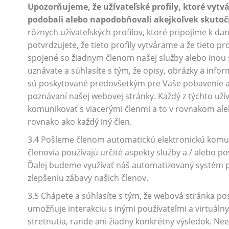
Upozorňujeme, že užívateľské profily, ktoré vytvá
podobali alebo napodobňovali akejkoľvek skutoč
rôznych užívateľských profilov, ktoré pripojíme k d
potvrdzujete, že tieto profily vytvárame a že tieto pro
spojené so žiadnym členom našej služby alebo inou 
uznávate a súhlasíte s tým, že opisy, obrázky a info
sú poskytované predovšetkým pre Vaše pobavenie a
poznávaní našej webovej stránky. Každý z týchto uží
komunikovať s viacerými členmi a to v rovnakom al
rovnako ako každý iný člen.
3.4 Pošleme členom automatickú elektronickú komun
členovia používajú určité aspekty služby a / alebo 
Ďalej budeme využívať náš automatizovaný systém pr
zlepšeniu zábavy našich členov.
3.5 Chápete a súhlasíte s tým, že webová stránka pos
umožňuje interakciu s inými používateľmi a virtuálny
stretnutia, rande ani žiadny konkrétny výsledok. Nee