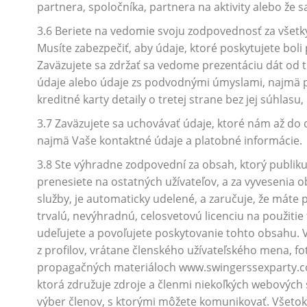
partnera, spoločníka, partnera na aktivity alebo že 
3.6 Beriete na vedomie svoju zodpovednosť za všetky
Musíte zabezpečiť, aby údaje, ktoré poskytujete boli
Zaväzujete sa zdržať sa vedome prezentáciu dát od 
údaje alebo údaje zs podvodnými úmyslami, najmä 
kreditné karty detaily o tretej strane bez jej súhlas
3.7 Zaväzujete sa uchovávať údaje, ktoré nám až do
najmä Vaše kontaktné údaje a platobné informácie.
3.8 Ste výhradne zodpovední za obsah, ktorý publiku
prenesiete na ostatných užívateľov, a za vyvesenia o
služby, je automaticky udelené, a zaručuje, že máte
trvalú, nevýhradnú, celosvetovú licenciu na použitie 
udeľujete a povoľujete poskytovanie tohto obsahu. 
z profilov, vrátane členského užívateľského mena, fo
propagačných materiáloch www.swingerssexparty.co.za
ktorá združuje zdroje a členmi niekoľkých webových 
výber členov, s ktorými môžete komunikovať. Všetok