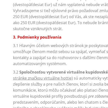
(dvestopäťdesiat Eur) už nám vyplatená nebude vrát
Vyhradzujeme si tiež výslovné právo požadovať zml
250 EUR (dvestopäťdesiat Eur) od Vás, ak ste nezapla
ako 250 EUR (dvestopäťdesiat Eur). To nebude bráni
skutočne vzniknutých strát.
3. Podmienky používania
3.1 Hlavným účelom webových stránok je poskytovať
umožňuje členom medzi sebou sa spájať, vymieňať si 
kontakty a zapájať sa do rozhovorov s ďalšími členm
automatizovaným systémom.
3.2
Spoločnosťou vytvorené virtuálne kupidovské 
stránke značkou virtuálne hottie)
sú automaticky vyt
zlepšenie služby a pre našich členov, ktorí si zvolia b
komunikácie, ktorú môžu očakávať ako platiaci člen
virtuálne kupidovské profily povzbudzujú
pre zábavné
predstavením, odporúčaním, alebo len chatom s čle