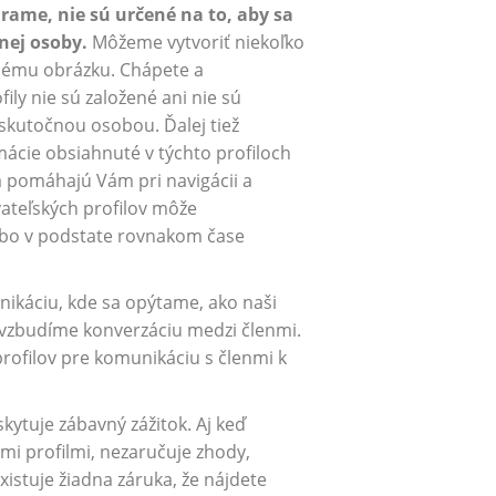
rame, nie sú určené na to, aby sa
nej osoby.
Môžeme vytvoriť niekoľko
anému obrázku. Chápete a
fily nie sú založené ani nie sú
skutočnou osobou. Ďalej tiež
rmácie obsiahnuté v týchto profiloch
 pomáhajú Vám pri navigácii a
vateľských profilov môže
ebo v podstate rovnakom čase
ikáciu, kde sa opýtame, ako naši
povzbudíme konverzáciu medzi členmi.
ofilov pre komunikáciu s členmi k
kytuje zábavný zážitok. Aj keď
mi profilmi, nezaručuje zhody,
xistuje žiadna záruka, že nájdete