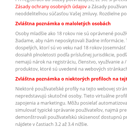
Zásady ochrany osobných údajov
a Zásady používa
neoddeliteľnou súčasťou Vašej zmluvy. Rozdielne p
Zvláštna poznámka o maloletých osobách
Osoby mladšie ako 18 rokov nie sú oprávnené použív
žiadame, aby nám neposkytovali žiadne informácie. 
dospelých, ktorí sú vo veku nad 18 rokov (osemnásť 
dosiahli plnoletosti podľa príslušnej jurisdikcie, pod
nemajú nárok na registráciu, členstvo, využívanie a /
produktov, ktoré sú uvedené na webových stránkac
Zvláštna poznámka o niektorých profiloch na tej
Niektoré používateľské profily na tejto webovej str
nepredstavujú skutočné osoby. Tieto virtuálne profil
zapojenia a marketingu. Môžu posielať automatizova
simulovať typické správanie používateľov, najmä pre
demonštrovali používateľskú skúsenosť dostupnú pre 
nájdete v častiach 3.2 až 3.4 nižšie.