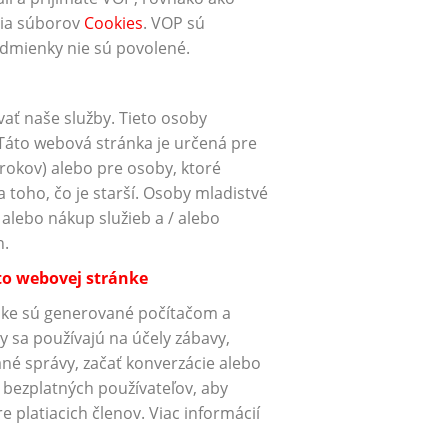
nia súborov
Cookies
. VOP sú
odmienky nie sú povolené.
ať naše služby. Tieto osoby
Táto webová stránka je určená pre
rokov) alebo pre osoby, ktoré
ľa toho, čo je starší. Osoby mladistvé
 alebo nákup služieb a / alebo
h.
to webovej stránke
ánke sú generované počítačom a
y sa používajú na účely zábavy,
né správy, začať konverzácie alebo
 bezplatných používateľov, aby
platiacich členov. Viac informácií