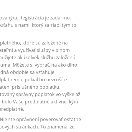
rovaný/a. Registrácia je zadarmo.
ťahu s nami, ktorý sa riadi týmito
dplatného, ktoré sú založené na
teľmi a využívať služby v plnom
užijete akúkoľvek službu založenú
 suma. Môžete si vybrať, na ako dlho
edná obdobie sa vzťahuje
latnému, pokiaľ ho nezrušíte.
atení príslušného poplatku.
ovaný správny poplatok vo výške až
y bolo Vaše predplatné aktívne, kým
predplatné.
. Nie ste oprávnení poverovať ostatné
ebových stránkach. To znamená, že