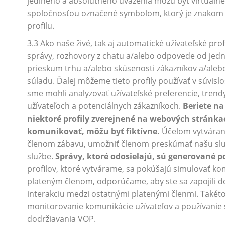
jediného a absolútneho uváženia môžu byť virtuálne
spoločnosťou označené symbolom, ktorý je znakom k
profilu.
3.3 Ako naše živé, tak aj automatické užívateľské p
správy, rozhovory z chatu a/alebo odpovede od jed
prieskum trhu a/alebo skúsenosti zákazníkov a/alebo
súladu. Ďalej môžeme tieto profily používať v súvis
sme mohli analyzovať užívateľské preferencie, trendy
užívateľoch a potenciálnych zákazníkoch.
Beriete na
niektoré profily zverejnené na webových stránka
komunikovať, môžu byť fiktívne.
Účelom vytvárani
členom zábavu, umožniť členom preskúmať našu služ
službe.
Správy, ktoré odosielajú, sú generované p
profilov, ktoré vytvárame, sa pokúšajú simulovať ko
plateným členom, odporúčame, aby ste sa zapojili do v
interakciu medzi ostatnými platenými členmi. Takéto
monitorovanie komunikácie užívateľov a používanie
dodržiavania VOP.