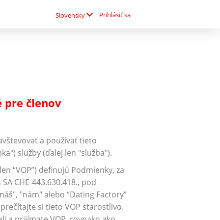
Prihlásiť sa
Slovensky
 pre členov
števovať a používať tieto
") služby (ďalej len "služba").
en “VOP”) definujú Podmienky, za
 SA CHE-443.630.418., pod
náš", "nám" alebo “Dating Factory”
rečítajte si tieto VOP starostlivo.
tali a prijímate VOP, rovnako ako