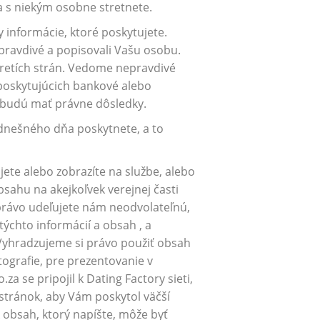
sa s niekým osobne stretnete.
 informácie, ktoré poskytujete.
 pravdivé a popisovali Vašu osobu.
tretích strán. Vedome nepravdivé
poskytujúcich bankové alebo
u, budú mať právne dôsledky.
 dnešného dňa poskytnete, a to
jete alebo zobrazíte na službe, alebo
bsahu na akejkoľvek verejnej časti
 právo udeľujete nám neodvolateľnú,
týchto informácií a obsah , a
Vyhradzujeme si právo použiť obsah
tografie, pre prezentovanie v
 se pripojil k Dating Factory sieti,
stránok, aby Vám poskytol väčší
 obsah, ktorý napíšte, môže byť