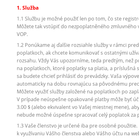
1. Služba
1.1 Službu je možné použiť len po tom, čo ste regist
Môžete tak vstúpiť do nezpoplatněného zmluvného vz
VOP.
1.2 Ponúkame aj ďalšie rozsiahle služby v rámci pre
poplatkoch, ak chcete komunikovať s ostatnými užíva
rozsahu. Vždy Vás upozorníme, teda predtým, než po
na poplatkoch, ktoré poplatky sa platia, a príslušná
sa budete chcieť prihlásiť do prevádzky. Vaša výpov
automaticky na dobu rovnajúcu sa pôvodnému predp
Môžete využiť služby založené na poplatkoch po zapl
V prípade neúspešne opakované platby môže byť účt
3.00 $ (alebo ekvivalent vo Vašej miestnej mene), ab
nebude možné úspešne spracovať celý poplatok za 
1.3 Vaše členstvo je určené iba pre osobné použitie
k využívaniu Vášho členstva alebo Vášho účtu na w